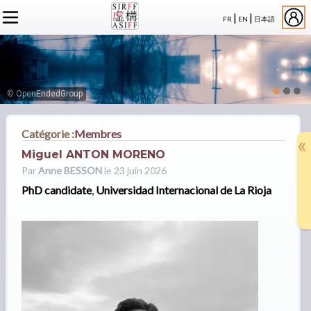
|
|
FR
EN
日本語
L'ASSOCIATION
ACTUALITÉS SIRFF
À PROPOS
ACTUALITÉS SUR LA FICTION
NOS CONGRÈS
STATUTS
ÉVÉNEMENTS
SÉMINAIRES
ADHÉSION
MEMBRES
© OpenEndedGroup
PUBLICATIONS
PUBLICATIONS
LE BUREAU
CRÉDITS
LE CONSEIL D’ADMINISTRATION
Catégorie :
Membres
«
MEMBRES FONDATEURS
Miguel ANTON MORENO
LES MEMBRES
Par
Anne BESSON
le 23 juin 2026
PhD candidate
,
Universidad Internacional de La Rioja