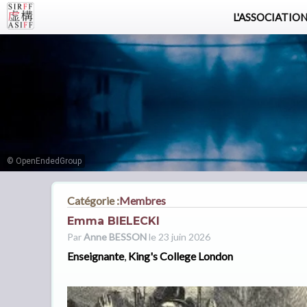
L'ASSOCIATIO
© OpenEndedGroup
Catégorie :
Membres
Emma BIELECKI
Par
Anne BESSON
le 23 juin 2026
Enseignante
,
King's College London