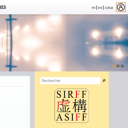
|
|
ES
FR
EN
日本語
🔎︎