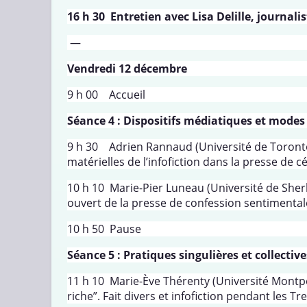
16 h 30 Entretien avec Lisa Delille, journalis
—
Vendredi 12 décembre
9 h 00 Accueil
Séance 4 : Dispositifs médiatiques et modes
9 h 30 Adrien Rannaud (Université de Toronto),
matérielles de l’infofiction dans la presse de 
10 h 10 Marie-Pier Luneau (Université de Sherbr
ouvert de la presse de confession sentimenta
10 h 50 Pause
Séance 5 : Pratiques singulières et collectives
11 h 10 Marie-Ève Thérenty (Université Montpe
riche”. Fait divers et infofiction pendant les T