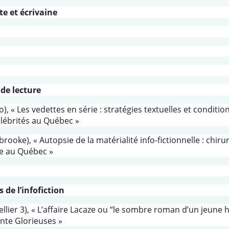
te et écrivaine
 de lecture
 « Les vedettes en série : stratégies textuelles et conditio
célébrités au Québec »
ooke), « Autopsie de la matérialité info-fictionnelle : chiru
le au Québec »
 de l’infofiction
llier 3), « L’affaire Lacaze ou “le sombre roman d’un jeun
rente Glorieuses »