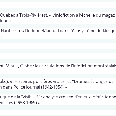
ébec à Trois-Rivières), « L’infofiction à l’échelle du magaz
tique »
Nanterre), « Fictionnel/factuel dans l’écosystème du kiosqu
 »
t, Minuit, Globe : les circulations de l’infofiction montréala
e), « “Histoires policières vraies” et “Drames étranges de l
ion dans Police Journal (1942-1954) »
que de la “visibilité” : analyse croisée d’enjeux infofictionn
edettes (1953-1969) »