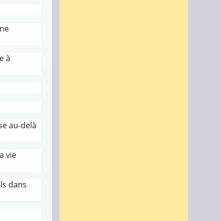
ine
e à
ise au-delà
a vie
els dans