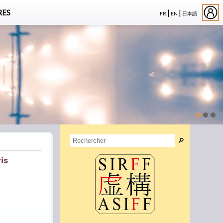
|
|
ES
FR
EN
日本語
🔎︎
is