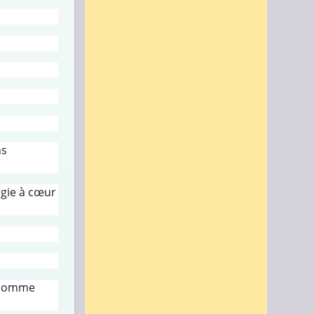
ns
rgie à cœur
e homme