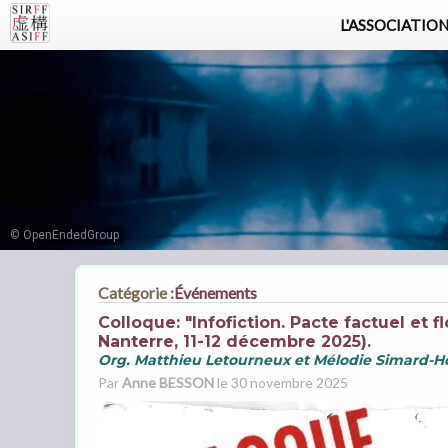
L'ASSOCIATIO
© OpenEndedGroup
Catégorie :
Événements
Colloque: "Infofiction. Pacte factuel et 
Nanterre, 11-12 décembre 2025).
Org. Matthieu Letourneux et Mélodie Simard-
Par
Anne BESSON
le 30 novembre 2025