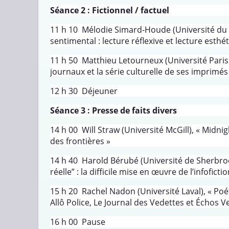
Séance 2 : Fictionnel / factuel
11 h 10 Mélodie Simard-Houde (Université du Qu
sentimental : lecture réflexive et lecture esthé
11 h 50 Matthieu Letourneux (Université Paris 
journaux et la série culturelle de ses imprimés
12 h 30 Déjeuner
Séance 3 : Presse de faits divers
14 h 00 Will Straw (Université McGill), « Midnigh
des frontières »
14 h 40 Harold Bérubé (Université de Sherbrook
réelle” : la difficile mise en œuvre de l’infofict
15 h 20 Rachel Nadon (Université Laval), « Poéti
Allô Police, Le Journal des Vedettes et Échos V
16 h 00 Pause