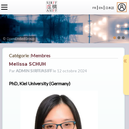
|
|
FR
EN
日本語
L'ASSOCIATION
ACTUALITÉS SIRFF
À PROPOS
ACTUALITÉS SUR LA FICTION
NOS CONGRÈS
STATUTS
ÉVÉNEMENTS
SÉMINAIRES
ADHÉSION
MEMBRES
© OpenEndedGroup
PUBLICATIONS
PUBLICATIONS
LE BUREAU
CRÉDITS
LE CONSEIL D’ADMINISTRATION
Catégorie :
Membres
«
MEMBRES FONDATEURS
Melissa SCHUH
LES MEMBRES
Par
ADMIN SIRFF/ASIFF
le 12 octobre 2024
PhD, Kiel University (Germany)