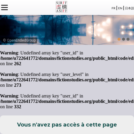
|
|
FR
EN
日本語
L'ASSOCIATION
ACTUALITÉS SIRFF
À PROPOS
ACTUALITÉS SUR LA FICTION
NOS CONGRÈS
STATUTS
ÉVÉNEMENTS
SÉMINAIRES
ADHÉSION
MEMBRES
© OpenEndedGroup
PUBLICATIONS
PUBLICATIONS
LE BUREAU
CRÉDITS
Warning
: Undefined array key "user_id" in
LE CONSEIL D’ADMINISTRATION
/home/u722641772/domains/fictionstudies.org/public_html/code/ed
MEMBRES FONDATEURS
on line
262
LES MEMBRES
Warning
: Undefined array key "user_level" in
/home/u722641772/domains/fictionstudies.org/public_html/code/ed
on line
273
Warning
: Undefined array key "user_id" in
/home/u722641772/domains/fictionstudies.org/public_html/code/ed
on line
332
Vous n'avez pas accès à cette page