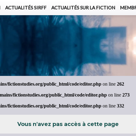
N
ACTUALITÉS SIRFF
ACTUALITÉS SUR LA FICTION
MEMBR
L'ASSOCIATION
ACTUALITÉS SIRFF
À PROPOS
ACTUALITÉS SUR LA FICTION
NOS CONGRÈS
STATUTS
ÉVÉNEMENTS
SÉMINAIRES
ADHÉSION
MEMBRES
PUBLICATIONS
PUBLICATIONS
LE BUREAU
CRÉDITS
LE CONSEIL D’ADMINISTRATION
MEMBRES FONDATEURS
LES MEMBRES
s/fictionstudies.org/public_html/code/editor.php
on line
262
ins/fictionstudies.org/public_html/code/editor.php
on line
273
s/fictionstudies.org/public_html/code/editor.php
on line
332
Vous n'avez pas accès à cette page