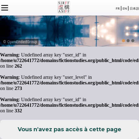
|
|
FR
EN
日本語
L'ASSOCIATION
ACTUALITÉS SIRFF
À PROPOS
ACTUALITÉS SUR LA FICTION
NOS CONGRÈS
STATUTS
ÉVÉNEMENTS
SÉMINAIRES
ADHÉSION
MEMBRES
© OpenEndedGroup
PUBLICATIONS
PUBLICATIONS
LE BUREAU
CRÉDITS
Warning
: Undefined array key "user_id" in
LE CONSEIL D’ADMINISTRATION
/home/u722641772/domains/fictionstudies.org/public_html/code/ed
MEMBRES FONDATEURS
on line
262
LES MEMBRES
Warning
: Undefined array key "user_level" in
/home/u722641772/domains/fictionstudies.org/public_html/code/ed
on line
273
Warning
: Undefined array key "user_id" in
/home/u722641772/domains/fictionstudies.org/public_html/code/ed
on line
332
Vous n'avez pas accès à cette page