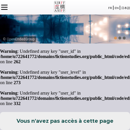
|
|
FR
EN
日本語
L'ASSOCIATION
ACTUALITÉS SIRFF
À PROPOS
ACTUALITÉS SUR LA FICTION
NOS CONGRÈS
STATUTS
ÉVÉNEMENTS
SÉMINAIRES
ADHÉSION
MEMBRES
© OpenEndedGroup
PUBLICATIONS
PUBLICATIONS
LE BUREAU
CRÉDITS
Warning
: Undefined array key "user_id" in
LE CONSEIL D’ADMINISTRATION
/home/u722641772/domains/fictionstudies.org/public_html/code/ed
MEMBRES FONDATEURS
on line
262
LES MEMBRES
Warning
: Undefined array key "user_level" in
/home/u722641772/domains/fictionstudies.org/public_html/code/ed
on line
273
Warning
: Undefined array key "user_id" in
/home/u722641772/domains/fictionstudies.org/public_html/code/ed
on line
332
Vous n'avez pas accès à cette page