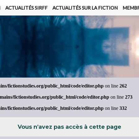
N
ACTUALITÉS SIRFF
ACTUALITÉS SUR LA FICTION
MEMBR
L'ASSOCIATION
ACTUALITÉS SIRFF
À PROPOS
ACTUALITÉS SUR LA FICTION
NOS CONGRÈS
STATUTS
ÉVÉNEMENTS
SÉMINAIRES
ADHÉSION
MEMBRES
PUBLICATIONS
PUBLICATIONS
LE BUREAU
CRÉDITS
LE CONSEIL D’ADMINISTRATION
MEMBRES FONDATEURS
LES MEMBRES
s/fictionstudies.org/public_html/code/editor.php
on line
262
ins/fictionstudies.org/public_html/code/editor.php
on line
273
s/fictionstudies.org/public_html/code/editor.php
on line
332
Vous n'avez pas accès à cette page