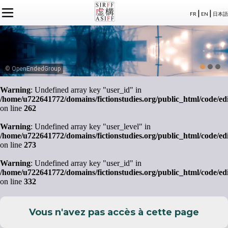
|
|
FR
EN
日本語
L'ASSOCIATION
ACTUALITÉS SIRFF
À PROPOS
ACTUALITÉS SUR LA FICTION
NOS CONGRÈS
STATUTS
ÉVÉNEMENTS
SÉMINAIRES
ADHÉSION
MEMBRES
© OpenEndedGroup
PUBLICATIONS
PUBLICATIONS
LE BUREAU
CRÉDITS
Warning
: Undefined array key "user_id" in
LE CONSEIL D’ADMINISTRATION
/home/u722641772/domains/fictionstudies.org/public_html/code/ed
MEMBRES FONDATEURS
on line
262
LES MEMBRES
Warning
: Undefined array key "user_level" in
/home/u722641772/domains/fictionstudies.org/public_html/code/ed
on line
273
Warning
: Undefined array key "user_id" in
/home/u722641772/domains/fictionstudies.org/public_html/code/ed
on line
332
Vous n'avez pas accès à cette page